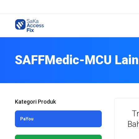
SAFFMedic-MCU Lain
Kategori Produk
T
PaYou
Bah
PaYou