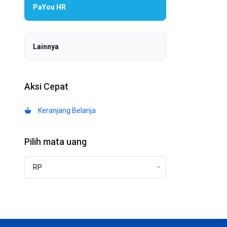
PaYou HR
PaYou HR
Lainnya
Whats App
Aksi Cepat
Keranjang Belanja
Pilih mata uang