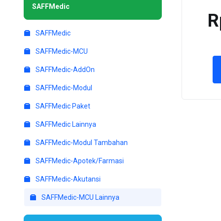
SAFFMedic
PaYou-Rental
R
PaYou-Service
SAFFMedic
PaYou-Akuntansi
SAFFMedic-MCU
PaYou-AddOn
SAFFMedic-AddOn
PaYou-Modul
SAFFMedic-Modul
PaYou Lainnya
SAFFMedic Paket
SAFFMedic Lainnya
SAFFMedic-Modul Tambahan
SAFFMedic-Apotek/Farmasi
SAFFMedic-Akutansi
SAFFMedic-MCU Lainnya