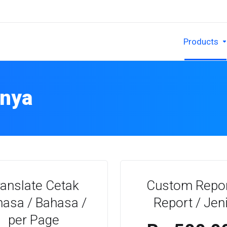
Products
nya
ranslate Cetak
Custom Repor
asa / Bahasa /
Report / Jen
per Page