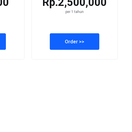
00
Rp.2,500,000
per 1 tahun
Order >>